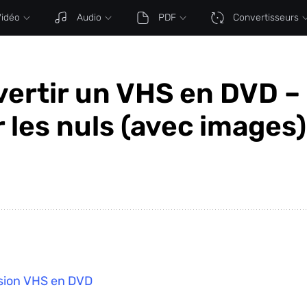
idéo
Audio
PDF
Convertisseurs
rtir un VHS en DVD – 
 les nuls (avec images)
rsion VHS en DVD