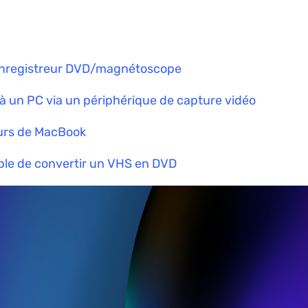
 enregistreur DVD/magnétoscope
un PC via un périphérique de capture vidéo
eurs de MacBook
ple de convertir un VHS en DVD