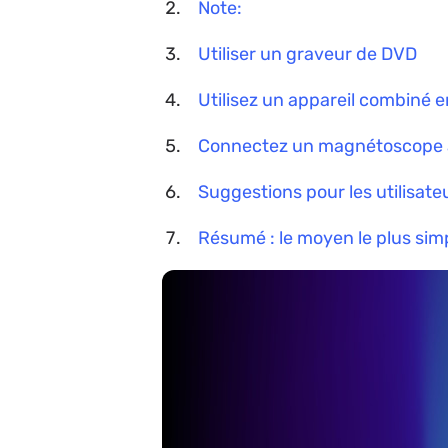
Note:
Utiliser un graveur de DVD
Utilisez un appareil combiné
Connectez un magnétoscope à 
Suggestions pour les utilisat
Résumé : le moyen le plus sim