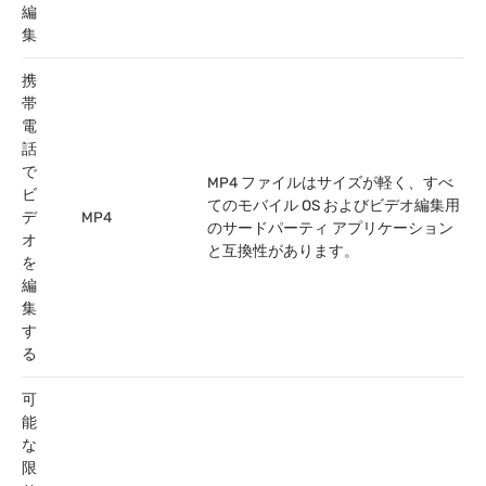
編
集
携
帯
電
話
で
MP4 ファイルはサイズが軽く、すべ
ビ
てのモバイル OS およびビデオ編集用
デ
MP4
のサードパーティ アプリケーション
オ
と互換性があります。
を
編
集
す
る
可
能
な
限