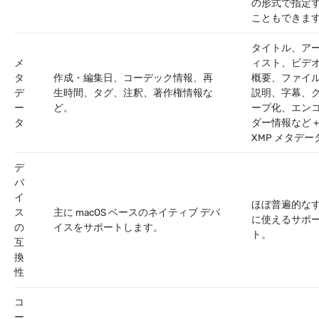
の形式で指定
こともできま
タイトル、ア
メ
ィスト、ビデ
タ
作成・編集日、コーデック情報、再
概要、ファイ
デ
生時間、タグ、注釈、著作権情報な
説明、字幕、
ー
ど。
ープ化、エン
タ
ダー情報など +
XMP メタデー
デ
バ
イ
ほぼ普遍的な
ス
主に macOS ベースのネイティブ デバ
に使えるサポ
の
イスをサポートします。
ト。
互
換
性
コ
ー