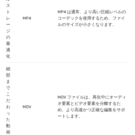
ス
ト
MP4 は通常、より高い圧縮レベルの
レ
MP4
コーデックを使用するため、ファイ
ー
ルのサイズが小さくなります。
ジ
の
最
適
化
細
部
ま
で
こ
MOV ファイルは、再生中にオーディ
だ
オ要素とビデオ要素を分離するた
わ
MOV
め、より高速かつ正確な編集をサポ
っ
ートします。
た
動
画