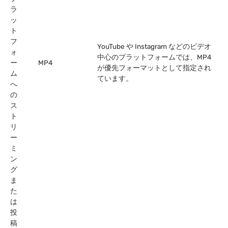
ラ
ッ
ト
フ
YouTube や Instagram などのビデオ
ォ
中心のプラットフォームでは、MP4
ー
MP4
が優先フォーマットとして指定され
ム
ています。
へ
の
ス
ト
リ
ー
ミ
ン
グ
ま
た
は
投
稿