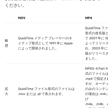
ください。
MOV
MP4
QuickTime 
形式の改良版
QuickTime メディア プレーヤーのネ
て 2001 年に I
略
イティブ形式として 1991 年に Apple
よってリリー
歴
によって開発されました。
れ、2003 年に
版がリリース
ました。
MPEG-4 Part 1
式のファイル
.mp4 で指定
すが、オーデ
拡
QuickTime ファイル形式のファイルは
のみのコンテ
大
.mov または .qt で表されます。
の場合は .m4v
び
.m4a、.m4b、.