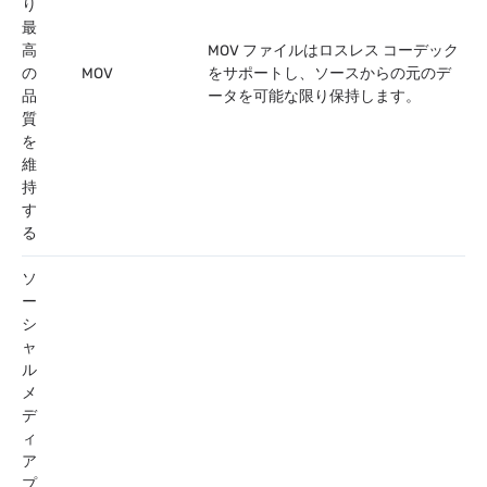
り
最
高
MOV ファイルはロスレス コーデック
の
MOV
をサポートし、ソースからの元のデ
品
ータを可能な限り保持します。
質
を
維
持
す
る
ソ
ー
シ
ャ
ル
メ
デ
ィ
ア
プ